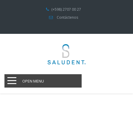
(+598) 2707 00 27
Contáctenos
OPEN MENU
-