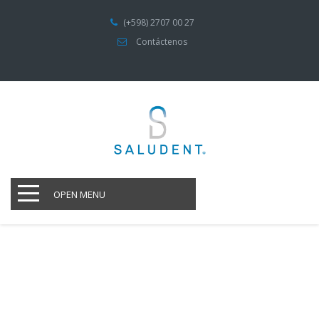
(+598) 2707 00 27
Contáctenos
OPEN MENU
-